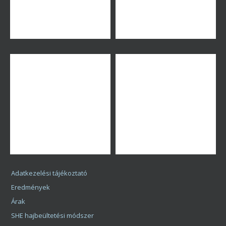
Cégnév: UOIEA Zrt.
Adószám: 27449116-2-41
Cégjegyzékszám: 01 10 141567