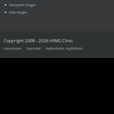
Hajbeültetési régiók
Bács-kiskun megye
Baranya megye
Békés megye
Borsod-Abaúj-Zemplén megye
Csongrád megye
Fejér megye
Győr-Moson-Sopron megye
Hajdú-Bihar megye
Heves megye
Jász-Nagykun-Szolnok megye
Komárom-Esztergom megye
Nógrád megye