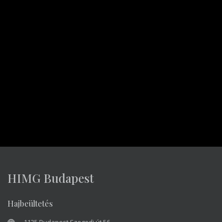
Hamarosan válaszolunk!
A lehető leghamarabb válaszolunk Önnek. A választ
legfeljebb 72 órán belül kapja meg, de általában 1
munkanapon belül válaszolunk.