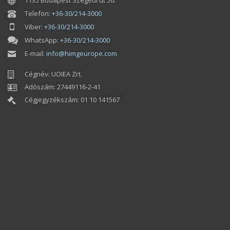
Fotók feltöltése ajánlatkéréshez
(max. 5 foto, max. 25MB / foto)
Adatvédelmi tájékoztatót
KÜLDÉS
Google Adatvédelmi
Szabályzata
Általános Szerződési Feltételek