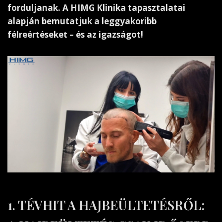
forduljanak. A HIMG Klinika tapasztalatai
alapján bemutatjuk a leggyakoribb
félreértéseket – és az igazságot!
1. TÉVHIT A HAJBEÜLTETÉSRŐL: