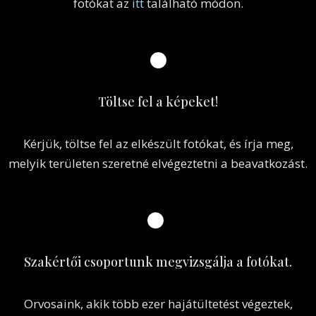
Készítsen fotókat!
Kérjük, a kopaszodó területről több szögből készítsen
fotókat az
itt
található módon.