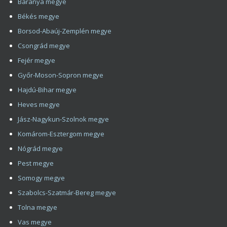
Adatkezelési tájékoztató
Eredmények
Árak
SHE hajbeültetési módszer
Hajbeültetési galéria
Hajbeültetési garancia
Hajbeültetés
Hajbeültetés férfiaknak
Hajbeültetés Videók
Hajbeültetés Konzultáció
További bejegyzések
Karrier