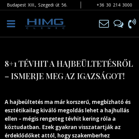
Budapest XIII., Szegedi út 56.
+36 30 214 3000
Toggle
navigation
8+1 TÉVHIT A HAJBEÜLTETÉSRŐL
– ISMERJE MEG AZ IGAZSÁGOT!
A hajbeültetés ma már korszerű, megbízható és
esztétikailag kiváló megoldás lehet a hajhullás
ellen – mégis rengeteg tévhit kering róla a
köztudatban. Ezek gyakran visszatartják az
érdeklődőket attól, hogy szakemberhez