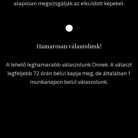
Töltse fel a képeket!
Kérjük, töltse fel az elkészült fotókat, és írja meg,
melyik területen szeretné elvégeztetni a beavatkozást.