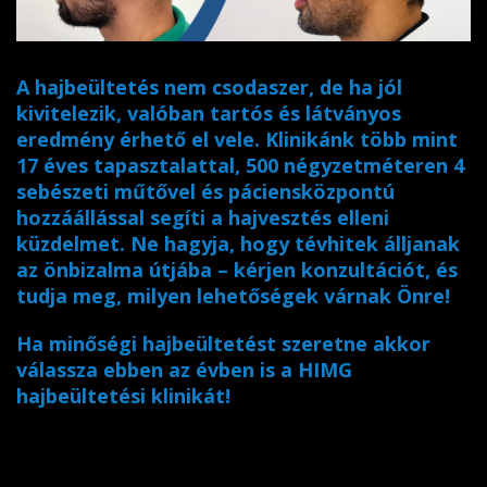
A hajbeültetés nem csodaszer, de ha jól
kivitelezik, valóban tartós és látványos
eredmény érhető el vele. Klinikánk több mint
17 éves tapasztalattal, 500 négyzetméteren 4
sebészeti műtővel és páciensközpontú
hozzáállással segíti a hajvesztés elleni
küzdelmet. Ne hagyja, hogy tévhitek álljanak
az önbizalma útjába – kérjen konzultációt, és
tudja meg, milyen lehetőségek várnak Önre!
Ha minőségi hajbeültetést szeretne akkor
válassza ebben az évben is a HIMG
hajbeültetési klinikát!