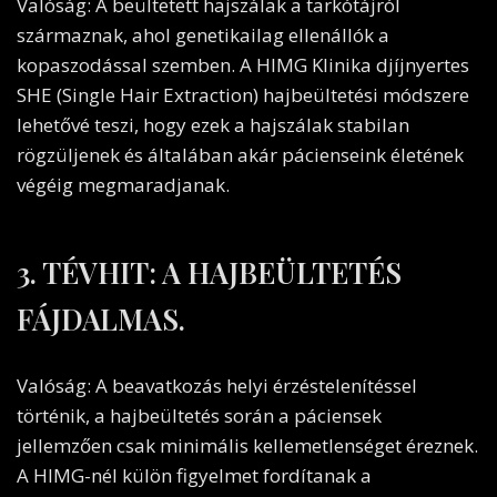
Valóság: A beültetett hajszálak a tarkótájról
származnak, ahol genetikailag ellenállók a
kopaszodással szemben. A HIMG Klinika djíjnyertes
SHE (Single Hair Extraction) hajbeültetési módszere
lehetővé teszi, hogy ezek a hajszálak stabilan
rögzüljenek és általában akár pácienseink életének
végéig megmaradjanak.
3. TÉVHIT: A HAJBEÜLTETÉS
FÁJDALMAS.
Valóság: A beavatkozás helyi érzéstelenítéssel
történik, a hajbeültetés során a páciensek
jellemzően csak minimális kellemetlenséget éreznek.
A HIMG-nél külön figyelmet fordítanak a