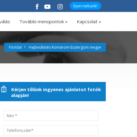
Írjon nekünk!
válás
További menüpontok »
Kapcsolat »
Főoldal
Hajbeültetés Komárom-Esztergom megye
Kérjen tőlünk ingyenes ajánlatot fotók
alapján!