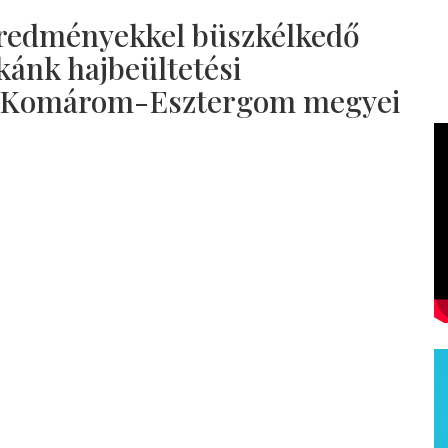
 eredményekkel büszkélkedő
kánk hajbeültetési
ző Komárom-Esztergom megyei