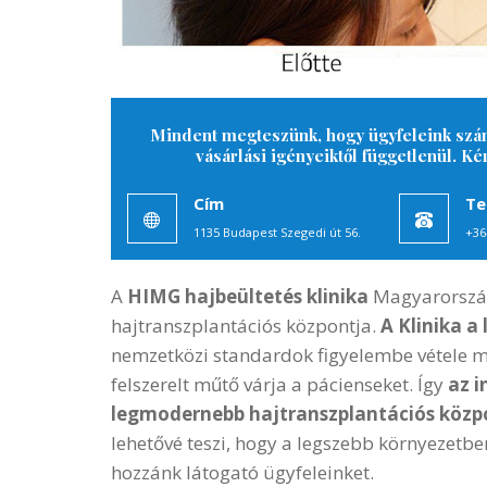
Mindent megteszünk, hogy ügyfeleink szám
vásárlási igényeiktől függetlenül. K
Cím
Te
1135 Budapest Szegedi út 56.
+36
A
HIMG hajbeültetés klinika
Magyarorszá
hajtranszplantációs központja.
A Klinika 
nemzetközi standardok figyelembe vétele m
felszerelt műtő várja a pácienseket. Így
az 
legmodernebb hajtranszplantációs közp
lehetővé teszi, hogy a legszebb környezetb
hozzánk látogató ügyfeleinket.