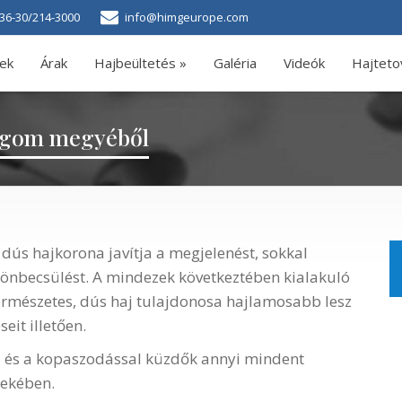
36-30/214-3000
info@himgeurope.com
ek
Árak
Hajbeültetés »
Galéria
Videók
Hajteto
rgom megyéből
 dús hajkorona javítja a megjelenést, sokkal
az önbecsülést. A mindezek következtében kialakuló
ermészetes, dús haj tulajdonosa hajlamosabb lesz
eit illetően.
al és a kopaszodással küzdők annyi mindent
dekében.