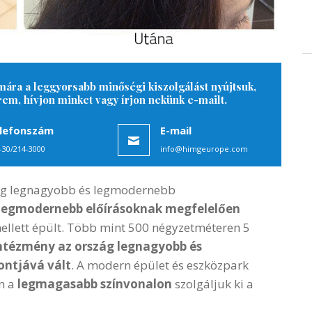
ára a leggyorsabb minőségi kiszolgálást nyújtsuk,
érem, hívjon minket vagy írjon nekünk e-mailt.
lefonszám
E-mail
-30/214-3000
info@himgeurope.com
g legnagyobb és legmodernebb
a legmodernebb előírásoknak megfelelően
ellett épült. Több mint 500 négyzetméteren 5
intézmény az ország legnagyobb és
ontjává vált
. A modern épület és eszközpark
en a
legmagasabb színvonalon
szolgáljuk ki a