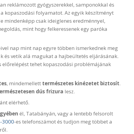
san reklámozott gyógyszerekkel, samponokkal és
 a kopaszodási folyamatot. Az egyik készítményt
 de mindenképp csak ideiglenes eredménnyel,
goldás, mint hogy felkeressenek egy paróka
ivel nap mint nap egyre többen ismerkednek meg
ák és vetik alá magukat a hajbeültetés eljárásának.
ős előrelépést tehet kopaszodási problémájának
tes
, mindemellett
természetes kinézetet biztosít
.
ermészetesen dús frizura
lesz.
ánt elérhető.
gyében
él, Tatabányán, vagy a lentebb felsorolt
4-3000
-es telefonszámot és tudjon meg többet a
ről.