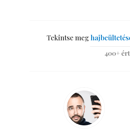
Tekintse meg
hajbeültetés
400+ ért