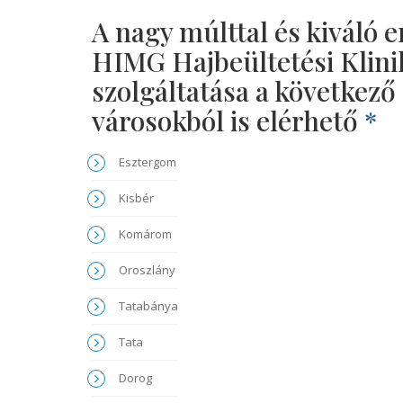
A nagy múlttal és kiváló
HIMG Hajbeültetési Klini
szolgáltatása a követke
városokból is elérhető
*
Esztergom
Kisbér
Komárom
Oroszlány
Tatabánya
Tata
Dorog