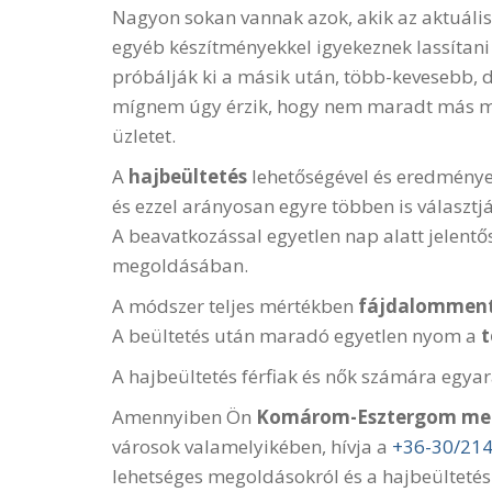
Nagyon sokan vannak azok, akik az aktuáli
egyéb készítményekkel igyekeznek lassítani
próbálják ki a másik után, több-kevesebb,
mígnem úgy érzik, hogy nem maradt más me
üzletet.
A
hajbeültetés
lehetőségével és eredménye
és ezzel arányosan egyre többen is választj
A beavatkozással egyetlen nap alatt jelent
megoldásában.
A módszer teljes mértékben
fájdalommen
A beültetés után maradó egyetlen nyom a
t
A hajbeültetés férfiak és nők számára egyar
Amennyiben Ön
Komárom-Esztergom me
városok valamelyikében, hívja a
+36-30/21
lehetséges megoldásokról és a hajbeültetés