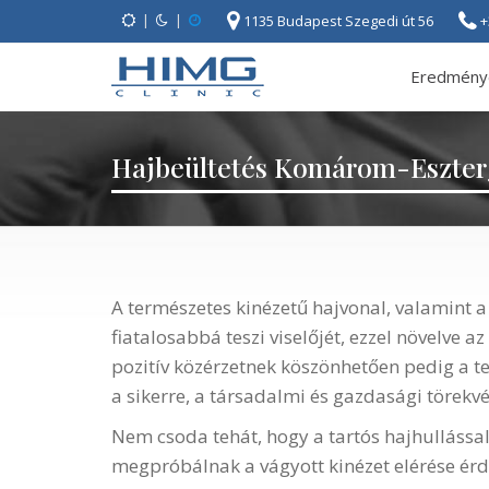
|
|
1135 Budapest Szegedi út 56
+
Eredmény
Hajbeültetés Komárom-Eszte
A természetes kinézetű hajvonal, valamint a
fiatalosabbá teszi viselőjét, ezzel növelve 
pozitív közérzetnek köszönhetően pedig a t
a sikerre, a társadalmi és gazdasági törekvés
Nem csoda tehát, hogy a tartós hajhulláss
megpróbálnak a vágyott kinézet elérése ér