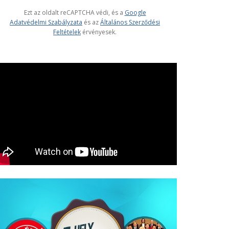
Ezt az oldalt reCAPTCHA védi, és a
Google
Adatvédelmi Szabályzata
és az
Általános Szerződési
Feltételek
érvényesek.