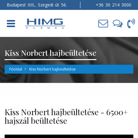
Budapest XIII., Szegedi út 56.
+36 30 214 3000
Toggle
navigation
Kiss Norbert hajbeültetése
Főoldal
Kiss Norbert hajbeültetése
Kiss Norbert hajbeültetése - 6500+
hajszál beültetése