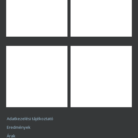
További bejegyzések
Karrier
Hajbeültetési régiók
Bács-kiskun megye
Baranya megye
Békés megye
Borsod-Abaúj-Zemplén megye
Csongrád megye
Fejér megye
Győr-Moson-Sopron megye