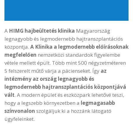
E-mail
info@himgeurope.com
A
HIMG hajbeültetés klinika
Magyarország
legnagyobb és legmodernebb hajtranszplantációs
központja.
A Klinika a legmodernebb előírásoknak
megfelelően
nemzetközi standardok figyelembe
vétele mellett épült. Több mint 500 négyzetméteren
5 felszerelt műtő várja a pácienseket. Így
az
intézmény az ország legnagyobb és
legmodernebb hajtranszplantációs központjává
vált
. A modern épület és eszközpark lehetővé teszi,
hogy a legszebb környezetben a
legmagasabb
színvonalon
szolgáljuk ki a hozzánk látogató
ügyfeleinket.