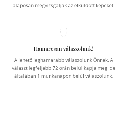
Szakértői csoportunk megvizsgálja a fotókat.
Orvosaink, akik több ezer hajátültetést végeztek,
alaposan megvizsgálják az elküldött képeket.