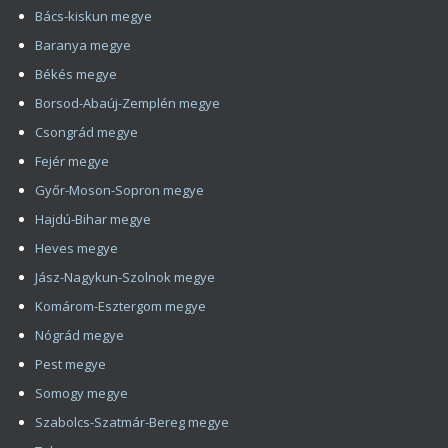
Copyright 2008 - 2026 HIMG Clinic
Impresszum
Kapcsolat
Hajbeültetés, Hajátültetés