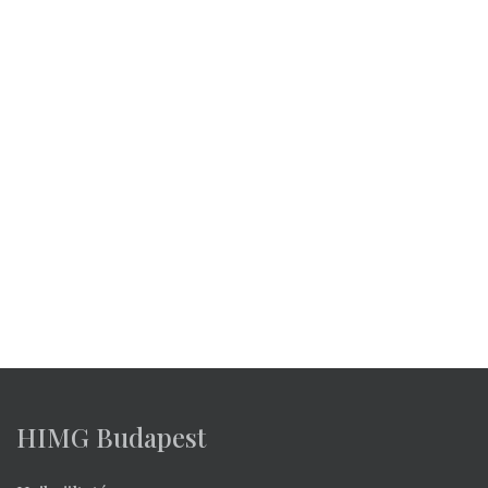
1135 Budapest Szegedi út 56.
Telefon:
+36-30/214-3000
Viber:
+36-30/214-3000
WhatsApp:
+36-30/214-3000
E-mail:
info@himgeurope.com
Cégnév: UOIEA Zrt.
Adószám: 27449116-2-41
Cégjegyzékszám: 01 10 141567