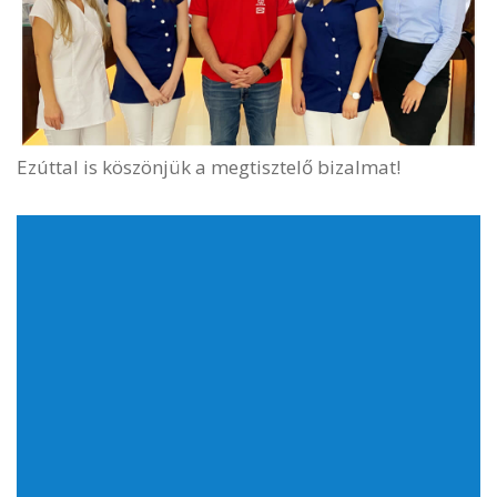
Ezúttal is köszönjük a megtisztelő bizalmat!
Mindent megteszünk, hogy ügyfeleink számára a
leggyorsabb minőségi kiszolgálást nyújtsuk, vásárlási
igényeiktől függetlenül. Kérem, hívjon minket vagy
írjon nekünk e-mailt.
Cím
1135 Budapest Szegedi út 56.
Telefonszám
+36-30/214-3000