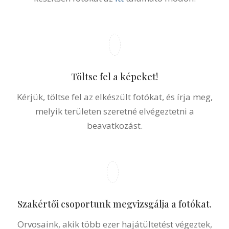
Készítsen fotókat!
Kérjük, a kopaszodó területről több szögből
készítsen fotókat az
itt
található módon.
Töltse fel a képeket!
Kérjük, töltse fel az elkészült fotókat, és írja meg,
melyik területen szeretné elvégeztetni a
beavatkozást.