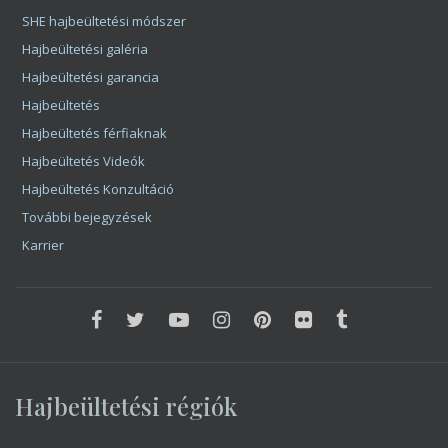
Hajdú-Bihar megye
Heves megye
Jász-Nagykun-Szolnok megye
Komárom-Esztergom megye
Nógrád megye
Pest megye
Somogy megye
Szabolcs-Szatmár-Bereg megye
Tolna megye
Vas megye
Veszprém megye
Zala megye