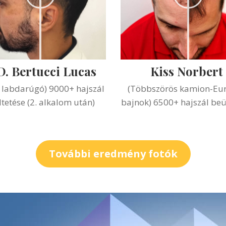
D. Bertucci Lucas
Kiss Norbert
l labdarúgó) 9000+ hajszál
(Többszörös kamion-Eu
tetése (2. alkalom után)
bajnok) 6500+ hajszál beü
További eredmény fotók