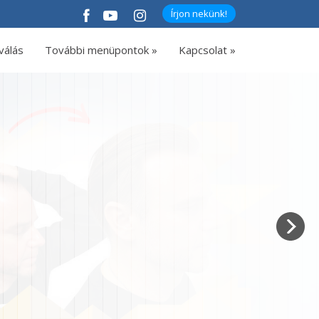
Írjon nekünk!
válás
További menüpontok »
Kapcsolat »