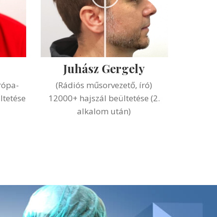
Juhász Gergely
rópa-
(Rádiós műsorvezető, író)
ltetése
12000+ hajszál beültetése (2.
alkalom után)