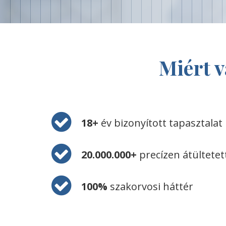
Miért 
18+
év bizonyított tapasztalat
20.000.000+
precízen átültetet
100%
szakorvosi háttér