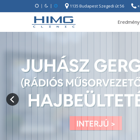
|
|
1135 Budapest Szegedi út 56
+
Eredmény