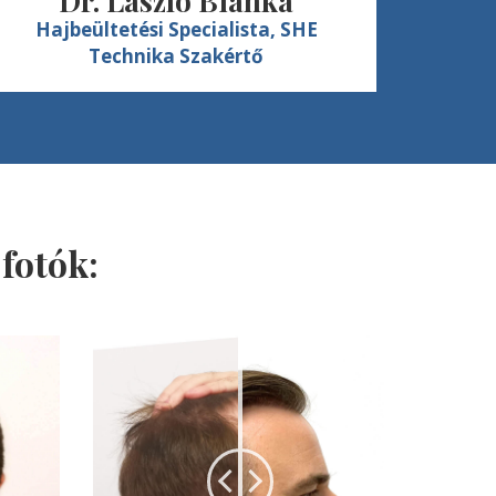
Dr. László Bianka
Hajbeültetési Specialista, SHE
Hajb
Technika Szakértő
fotók: