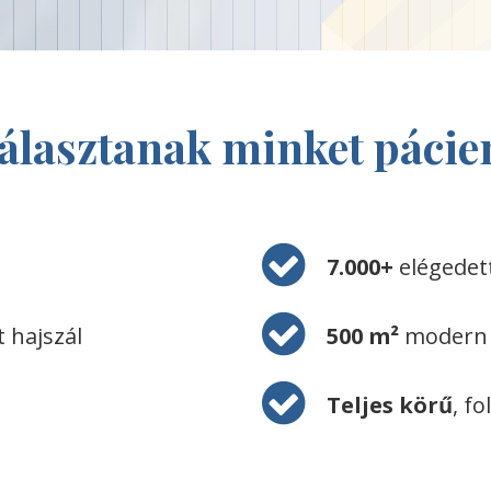
választanak minket pácie
7.000+
elégedet
t hajszál
500 m²
modern k
Teljes körű
, f