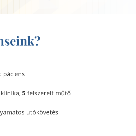
nseink?
t páciens
linika,
5
felszerelt műtő
olyamatos utókövetés