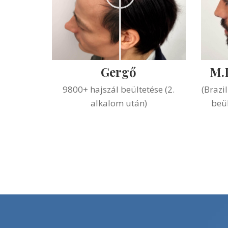
Gergő
M.
9800+ hajszál beültetése (2.
(Brazi
alkalom után)
beül