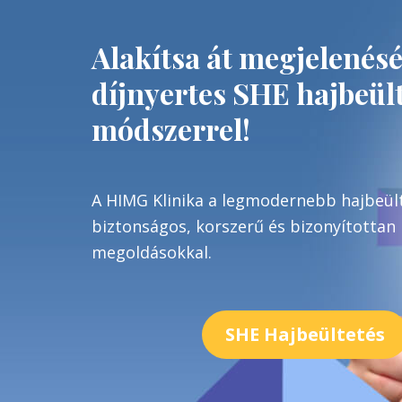
Alakítsa át megjelenésé
díjnyertes SHE hajbeült
módszerrel!
A HIMG Klinika a legmodernebb hajbeülte
biztonságos, korszerű és bizonyítottan
megoldásokkal.
SHE Hajbeültetés