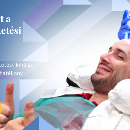
t a
etési
tést kínálja:
 hatékony