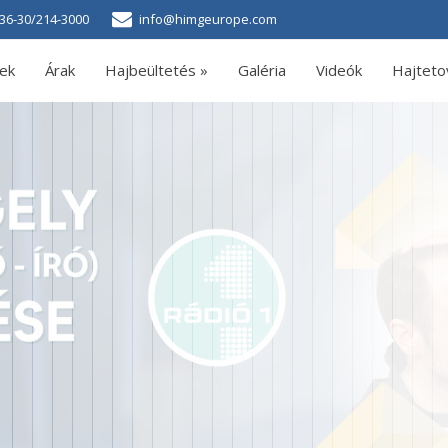
36-30/214-3000
info@himgeurope.com
ek
Árak
Hajbeültetés »
Galéria
Videók
Hajteto