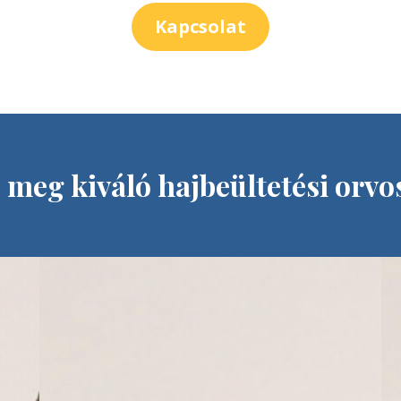
Kapcsolat
 meg kiváló hajbeültetési orvo