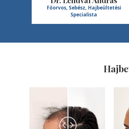
Dr. Lendvai András
Főorvos, Sebész, Hajbeültetési
Specialista
Hajbe