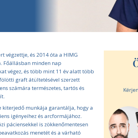
rt végzettje, és 2014 óta a HIMG
Ö
ája. Főállásban minden nap
at végez, és több mint 11 év alatt több
lötti graft átültetésével szerzett
ns számára természetes, tartós és
Kérjen
t.
e kiterjedő munkája garantálja, hogy a
iens igényeihez és arcformájához.
zi páciensekkel is zökkenőmentesen
beavatkozás menetét és a várható