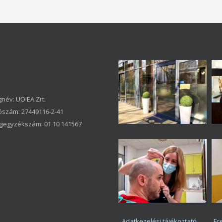
név: UOIEA Zrt.
szám: 27449116-2-41
jegyzékszám: 01 10 141567
Adatkezelési tájékoztató
Er