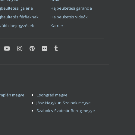
jbeültetési galéria
Hajbeültetési garancia
jbeültetés férfiaknak
Hajbeültetés Videók
vábbi bejegyzések
Karrier
emplén megye
Csongrád megye
Jász-Nagykun-Szolnok megye
Szabolcs-Szatmár-Bereg megye