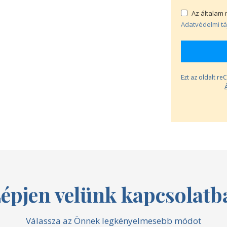
Az általam 
Adatvédelmi tá
Ezt az oldalt r
épjen velünk kapcsolatb
Válassza az Önnek legkényelmesebb módot