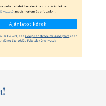
megadott adatok kezeléséhez hozzájárulok, az
jékoztatót
megismertem és elfogadom.
Ajánlatot kérek
eCAPTCHA védi, és a
Google Adatvédelmi Szabályzata
és az
Általános Szerződési Feltételek
érvényesek.
a!