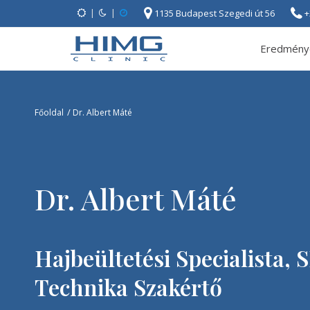
|
|
1135 Budapest Szegedi út 56
+
Eredmény
/
Főoldal
Dr. Albert Máté
Dr. Albert Máté
Hajbeültetési Specialista, 
Technika Szakértő