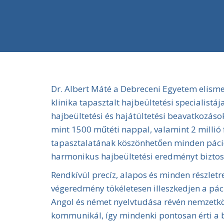
Dr. Albert Máté a Debreceni Egyetem elisme
klinika tapasztalt hajbeültetési specialist
hajbeültetési és hajátültetési beavatkozások
mint 1500 műtéti nappal, valamint 2 millió fö
tapasztalatának köszönhetően minden pácie
harmonikus hajbeültetési eredményt biztosí
Rendkívül precíz, alapos és minden részletr
végeredmény tökéletesen illeszkedjen a pác
Angol és német nyelvtudása révén nemzetkö
kommunikál, így mindenki pontosan érti a 