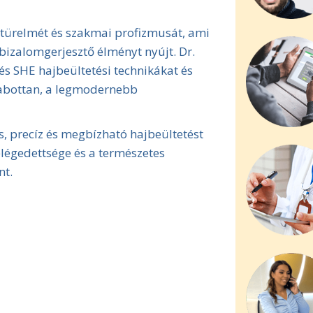
 türelmét és szakmai profizmusát, ami
s bizalomgerjesztő élményt nyújt. Dr.
és SHE hajbeültetési technikákat és
zabottan, a legmodernebb
is, precíz és megbízható hajbeültetést
 elégedettsége és a természetes
nt.