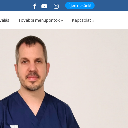
Írjon nekünk!
válás
További menüpontok »
Kapcsolat »