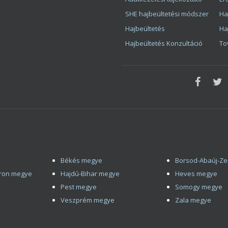
SHE hajbeültetési módszer
Ha
Hajbeültetés
Ha
Hajbeültetés Konzultáció
To
Békés megye
Borsod-Abaúj-Z
ron megye
Hajdú-Bihar megye
Heves megye
Pest megye
Somogy megye
Veszprém megye
Zala megye