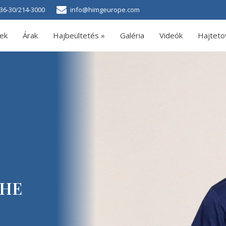
36-30/214-3000
info@himgeurope.com
ek
Árak
Hajbeültetés »
Galéria
Videók
Hajteto
SHE