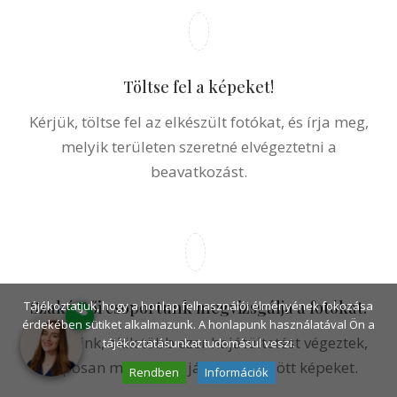
Szakértői csoportunk megvizsgálja a fotókat.
Orvosaink, akik több ezer hajátültetést végeztek,
alaposan megvizsgálják az elküldött képeket.
Tájékoztatjuk, hogy a honlap felhasználói élményének fokozása
érdekében sütiket alkalmazunk. A honlapunk használatával Ön a
tájékoztatásunkat tudomásul veszi.
Rendben
Információk