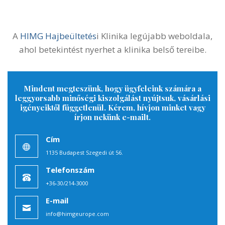
A
HIMG hajbeültetés klinika
Magyarország
legnagyobb és legmodernebb hajtranszplantációs
központja.
A Klinika a legmodernebb előírásoknak
megfelelően
nemzetközi standardok figyelembe
vétele mellett épült. Több mint 500 négyzetméteren
5 felszerelt műtő várja a pácienseket. Így
az
intézmény az ország legnagyobb és
legmodernebb hajtranszplantációs központjává
vált
. A modern épület és eszközpark lehetővé teszi,
hogy a legszebb környezetben a
legmagasabb
színvonalon
szolgáljuk ki a hozzánk látogató
ügyfeleinket.