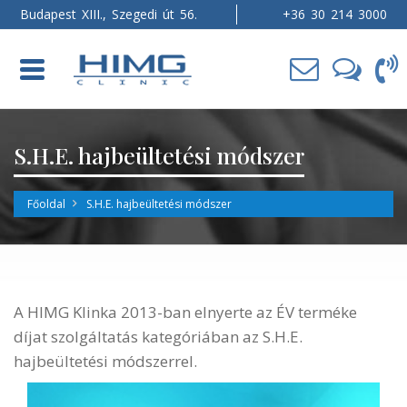
Budapest XIII., Szegedi út 56.
+36 30 214 3000
Toggle
navigation
S.H.E. hajbeültetési módszer
Főoldal
S.H.E. hajbeültetési módszer
A HIMG Klinka 2013-ban elnyerte az ÉV terméke
díjat szolgáltatás kategóriában az S.H.E.
hajbeültetési módszerrel.