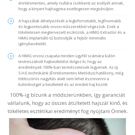
érintésmentes, amely nullára csökkenti az esélyét annak,
hogy a kinyert hajhagyma esetlegesen megsérüljön.
A hajszálak áthelyezését a legkiforrottabb, legfinomabb
és legpontosabb orvosi műszerekkel végezzük. Ezek a
tökéletesen megtervezett eszközök, a HIMG Extractor és a
HIMG Implantáló tű biztosítják a fejbőr minimális
igénybevételét.
A HIMG orvosi csapata minden ügyfél számára külön
testreszabott hajbeültetést dolgoz ki, hogy az
eredmények 100%-ban természetesek legyenek. Az új
S.H.E.technikánk (Érintésmentes Metódus) hatékony, még
többszörös nagyítás alatt sem lehet észrevenni a
különbséget a beültetett és az eredeti haj között.
100%-ig bízunk a módszerünkben, így garanciát
vállalunk, hogy az összes átültetett hajszál kinő, és
tökéletes esztétikai eredményt fog nyújtani Önnek.