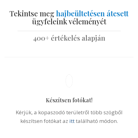
készítsen fotókat az
itt
található módon.
Töltse fel a képeket!
Kérjük, töltse fel az elkészült fotókat, és írja meg,
melyik területen szeretné elvégeztetni a
beavatkozást.