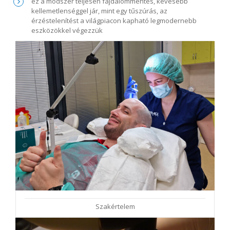
ez a módszer teljesen fájdalommentes, kevesebb
kellemetlenséggel jár, mint egy tűszúrás, az
érzéstelenítést a világpiacon kapható legmodernebb
eszközökkel végezzük
Szakértelem