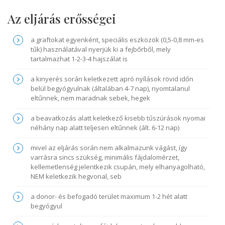
Az eljárás erősségei
a graftokat egyenként, speciális eszközök (0,5-0,8 mm-es
tűk) használatával nyerjük ki a fejbőrből, mely
tartalmazhat 1-2-3-4 hajszálat is
a kinyerés során keletkezett apró nyílások rövid időn
belül begyógyulnak (általában 4-7 nap), nyomtalanul
eltűnnek, nem maradnak sebek, hegek
a beavatkozás alatt keletkező kisebb tűszúrások nyomai
néhány nap alatt teljesen eltűnnek (ált. 6-12 nap)
mivel az eljárás során nem alkalmazunk vágást, így
varrásra sincs szükség, minimális fájdalomérzet,
kellemetlenség jelentkezik csupán, mely elhanyagolható,
NEM keletkezik hegvonal, seb
a donor- és befogadó terület maximum 1-2 hét alatt
begyógyul