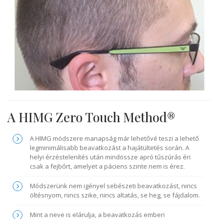
A HIMG Zero Touch Method®
A HIMG módszere manapság már lehetővé teszi a lehető
legminimálisabb beavatkozást a hajátültetés során. A
helyi érzéstelenítés után mindössze apró tűszúrás éri
csak a fejbőrt, amelyet a páciens szinte nem is érez.
Módszerünk nem igényel sebészeti beavatkozást, nincs
öltésnyom, nincs szike, nincs altatás, se heg, se fájdalom.
Mint a neve is elárulja, a beavatkozás emberi