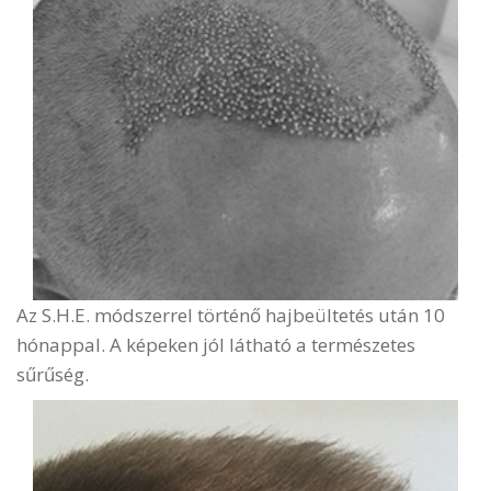
Az S.H.E. módszerrel történő
hajbeültetés
után 10
hónappal. A képeken jól látható a természetes
sűrűség.