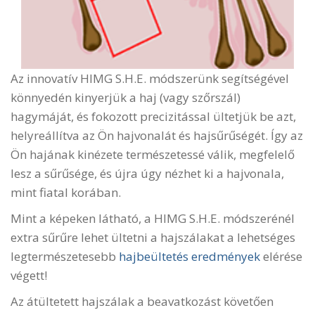
Az innovatív HIMG S.H.E. módszerünk segítségével
könnyedén kinyerjük a haj (vagy szőrszál)
hagymáját, és fokozott precizitással ültetjük be azt,
helyreállítva az Ön hajvonalát és hajsűrűségét. Így az
Ön hajának kinézete természetessé válik, megfelelő
lesz a sűrűsége, és újra úgy nézhet ki a hajvonala,
mint fiatal korában.
Mint a képeken látható, a HIMG S.H.E. módszerénél
extra sűrűre lehet ültetni a hajszálakat a lehetséges
legtermészetesebb
hajbeültetés eredmények
elérése
végett!
Az átültetett hajszálak a beavatkozást követően