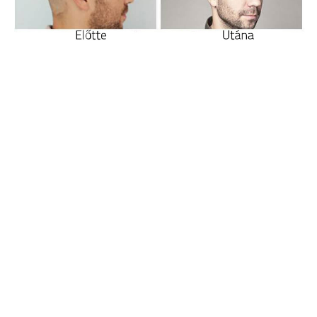
A
HIMG Hajbeültetés
i Klinika legújabb weboldala,
ahol betekintést nyerhet a klinika belső tereibe.
Mindent megteszünk, hogy ügyfeleink számára a
leggyorsabb minőségi kiszolgálást nyújtsuk, vásárlási
igényeiktől függetlenül. Kérem, hívjon minket vagy
írjon nekünk e-mailt.
Cím
1135 Budapest Szegedi út 56.
Telefonszám
+36-30/214-3000
E-mail
info@himgeurope.com