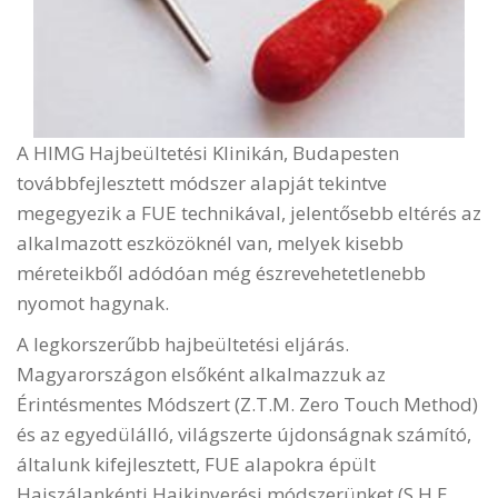
A HIMG Hajbeültetési Klinikán, Budapesten
továbbfejlesztett módszer alapját tekintve
megegyezik a FUE technikával, jelentősebb eltérés az
alkalmazott eszközöknél van, melyek kisebb
méreteikből adódóan még észrevehetetlenebb
nyomot hagynak.
A legkorszerűbb hajbeültetési eljárás.
Magyarországon elsőként alkalmazzuk az
Érintésmentes Módszert (Z.T.M. Zero Touch Method)
és az egyedülálló, világszerte újdonságnak számító,
általunk kifejlesztett, FUE alapokra épült
Hajszálankénti Hajkinyerési módszerünket (S.H.E.