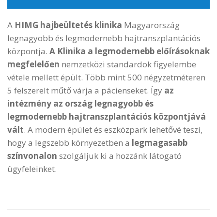
Tekintse meg
hajbeültetésen átesett
ügyfeleink véleményét
400+ értékelés alapján
Készítsen fotókat!
Kérjük, a kopaszodó területről több szögből