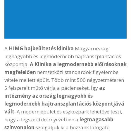
Telefonszám
+36-30/214-3000
E-mail
info@himgeurope.com
A
HIMG hajbeültetés klinika
Magyarország
legnagyobb és legmodernebb hajtranszplantációs
központja.
A Klinika a legmodernebb előírásoknak
megfelelően
nemzetközi standardok figyelembe
vétele mellett épült. Több mint 500 négyzetméteren
5 felszerelt műtő várja a pácienseket. Így
az
intézmény az ország legnagyobb és
legmodernebb hajtranszplantációs központjává
vált
. A modern épület és eszközpark lehetővé teszi,
hogy a legszebb környezetben a
legmagasabb
színvonalon
szolgáljuk ki a hozzánk látogató