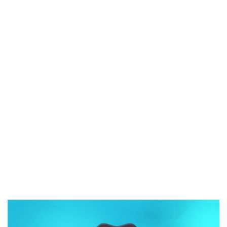
Ezt az oldalt reCAPTCHA védi, és a
Google Adatvédelmi
Szabályzata
és az
Általános Szerződési Feltételek
érvényesek.