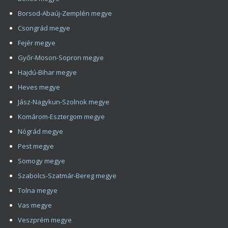
Heves megye
Jász-Nagykun-Szolnok megye
Komárom-Esztergom megye
Nógrád megye
Pest megye
Somogy megye
Szabolcs-Szatmár-Bereg megye
Tolna megye
Vas megye
Veszprém megye
Zala megye
Copyright 2008 - 2026 HIMG Clinic
Impresszum
Kapcsolat
Hajbeültetés, Hajátültetés