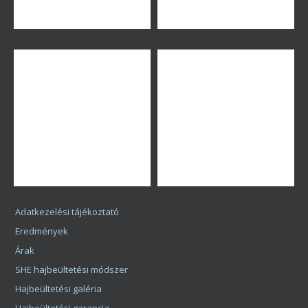
Adatkezelési tájékoztató
Eredmények
Árak
SHE hajbeültetési módszer
Hajbeültetési galéria
Hajbeültetési garancia
Hajbeültetés
Hajbeültetés férfiaknak
Hajbeültetés Videók
Hajbeültetés Konzultáció
További bejegyzések