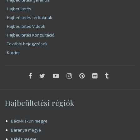
Karrier
Hajbeültetési régiók
Bács-kiskun megye
Baranya megye
Békés megye
Borsod-Abaúj-Zemplén megye
Csongrád megye
Fejér megye
Győr-Moson-Sopron megye
Hajdú-Bihar megye