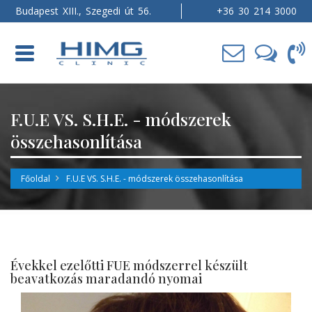
Budapest XIII., Szegedi út 56.
+36 30 214 3000
Toggle
navigation
F.U.E VS. S.H.E. - módszerek
összehasonlítása
Főoldal
F.U.E VS. S.H.E. - módszerek összehasonlítása
Évekkel ezelőtti FUE módszerrel készült
beavatkozás maradandó nyomai