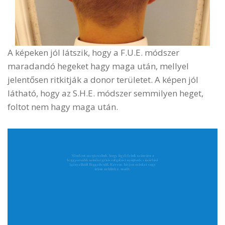
A képeken jól látszik, hogy a F.U.E. módszer
maradandó hegeket hagy maga után, mellyel
jelentősen ritkitják a donor területet. A képen jól
látható, hogy az S.H.E. módszer semmilyen heget,
foltot nem hagy maga után.
Mindent megteszünk, hogy ügyfeleink számára a
leggyorsabb minőségi kiszolgálást nyújtsuk, vásárlási
igényeiktől függetlenül. Kérem, hívjon minket vagy
írjon nekünk e-mailt.
Cím
1135 Budapest Szegedi út 56.