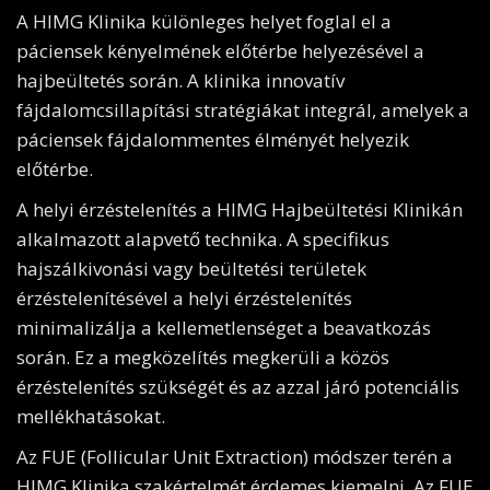
A HIMG Klinika különleges helyet foglal el a
páciensek kényelmének előtérbe helyezésével a
hajbeültetés során. A klinika innovatív
fájdalomcsillapítási stratégiákat integrál, amelyek a
páciensek fájdalommentes élményét helyezik
előtérbe.
A helyi érzéstelenítés a HIMG Hajbeültetési Klinikán
alkalmazott alapvető technika. A specifikus
hajszálkivonási vagy beültetési területek
érzéstelenítésével a helyi érzéstelenítés
minimalizálja a kellemetlenséget a beavatkozás
során. Ez a megközelítés megkerüli a közös
érzéstelenítés szükségét és az azzal járó potenciális
mellékhatásokat.
Az FUE (Follicular Unit Extraction) módszer terén a
HIMG Klinika szakértelmét érdemes kiemelni. Az FUE