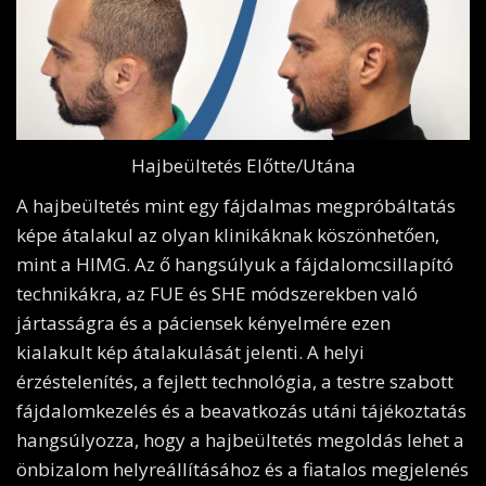
Hajbeültetés Előtte/Utána
A hajbeültetés mint egy fájdalmas megpróbáltatás
képe átalakul az olyan klinikáknak köszönhetően,
mint a HIMG. Az ő hangsúlyuk a fájdalomcsillapító
technikákra, az FUE és SHE módszerekben való
jártasságra és a páciensek kényelmére ezen
kialakult kép átalakulását jelenti. A helyi
érzéstelenítés, a fejlett technológia, a testre szabott
fájdalomkezelés és a beavatkozás utáni tájékoztatás
hangsúlyozza, hogy a hajbeültetés megoldás lehet a
önbizalom helyreállításához és a fiatalos megjelenés