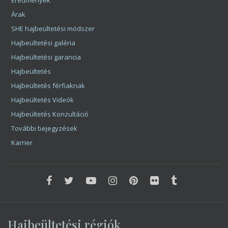
Hajbeültetési garancia
Hajbeültetés
Hajbeültetés férfiaknak
Hajbeültetés Videók
Hajbeültetés Konzultáció
További bejegyzések
Karrier
Hajbeültetési régiók
Bács-kiskun megye
Baranya megye
Békés megye