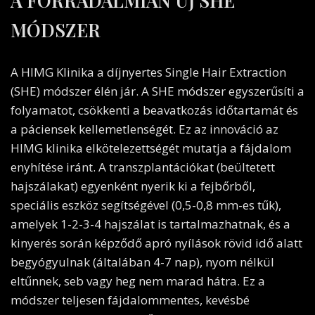
A FORRADALMIAN ÚJ SHE
MÓDSZER
A HIMG Klinika a díjnyertes Single Hair Extraction
(SHE) módszer élén jár. A SHE módszer egyszerűsíti a
folyamatot, csökkenti a beavatkozás időtartamát és
a páciensek kellemetlenségét. Ez az innováció az
HIMG klinika elkötelezettségét mutatja a fájdalom
enyhítése iránt. A transzplantációkat (beültetett
hajszálakat) egyenként nyerik ki a fejbőrből,
speciális eszköz segítségével (0,5-0,8 mm-es tűk),
amelyek 1-2-3-4 hajszálat is tartalmazhatnak, és a
kinyerés során képződő apró nyílások rövid idő alatt
begyógyulnak (általában 4-7 nap), nyom nélkül
eltűnnek, seb vagy heg nem marad hátra. Ez a
módszer teljesen fájdalommentes, kevésbé