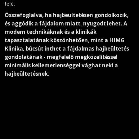
felé.
Összefoglalva, ha hajbeültetésen gondolkozik,
és aggódik a fájdalom miatt, nyugodt lehet. A
modern technikáknak és a klinikák
tapasztalatának köszönhetően, mint a HIMG
Klinika, búcsút inthet a fájdalmas hajbeültetés
gondolatának - megfelelő megközelítéssel
minimális kellemetlenséggel vághat neki a
hajbeültetésnek.
Válassza Ön is a minőséget
,
Magyarország elsőszámú
hajbeültetési klinikáján*