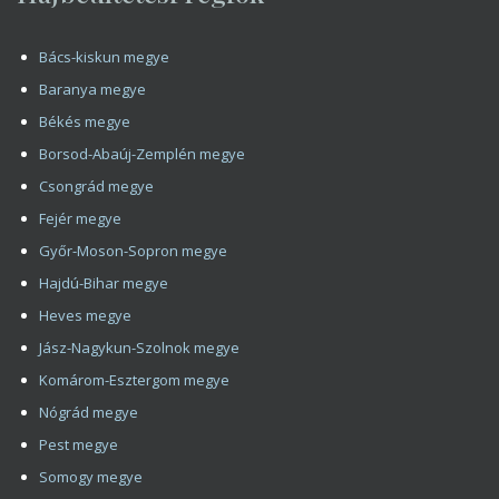
Borsod-Abaúj-Zemplén megye
Csongrád megye
Fejér megye
Győr-Moson-Sopron megye
Hajdú-Bihar megye
Heves megye
Jász-Nagykun-Szolnok megye
Komárom-Esztergom megye
Nógrád megye
Pest megye
Somogy megye
Szabolcs-Szatmár-Bereg megye
Tolna megye
Vas megye
Veszprém megye