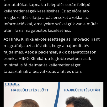
útmutatókat kapnak a felépülés során fellépő
kellemetlenségek kezeléséhez. Ez az előrelátó
megközelítés ellátja a pácienseket azokkal az
információkkal, amelyekre szükségük van a műtét
utáni fázis magabiztos kezeléséhez.
Az HIMG Klinika elkötelezettsége az innováció iránt
megcáfolja azt a tévhitet, hogy a hajbeültetés
fájdalmas. Azok a páciensek, akik beavatkozáson
esnek a HIMG Klinikán, a legtöbb esetben csak
minimális fájdalmat és kellemetlenséget
tapasztalnak a beavatkozás alatt és után.