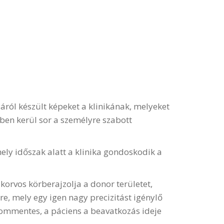
áról készült képeket a klinikának, melyeket
ében kerül sor a személyre szabott
mely időszak alatt a klinika gondoskodik a
korvos körberajzolja a donor területet,
e, mely egy igen nagy precizitást igénylő
lommentes, a páciens a beavatkozás ideje