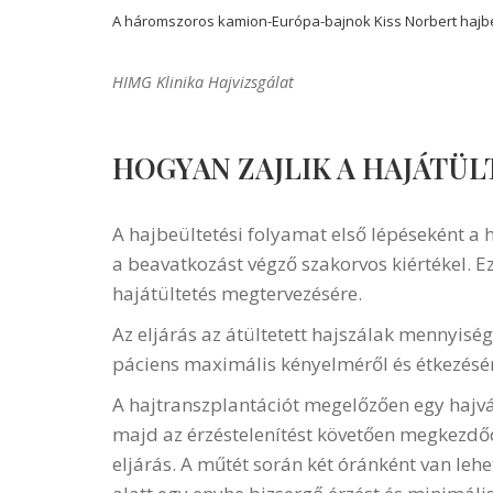
A háromszoros kamion-Európa-bajnok Kiss Norbert hajbeül
HIMG Klinika Hajvizsgálat
HOGYAN ZAJLIK A HAJÁTÜL
A hajbeültetési folyamat első lépéseként a 
a beavatkozást végző szakorvos kiértékel. E
hajátültetés megtervezésére.
Az eljárás az átültetett hajszálak mennyisé
páciens maximális kényelméről és étkezésérő
A hajtranszplantációt megelőzően egy hajvág
majd az érzéstelenítést követően megkezdődi
eljárás. A műtét során két óránként van le