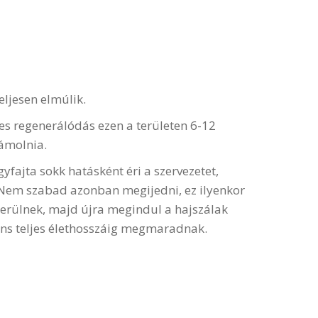
teljesen elmúlik.
jes regenerálódás ezen a területen 6-12
ámolnia.
yfajta sokk hatásként éri a szervezetet,
. Nem szabad azonban megijedni, ez ilyenkor
kerülnek, majd újra megindul a hajszálak
ens teljes élethosszáig megmaradnak.