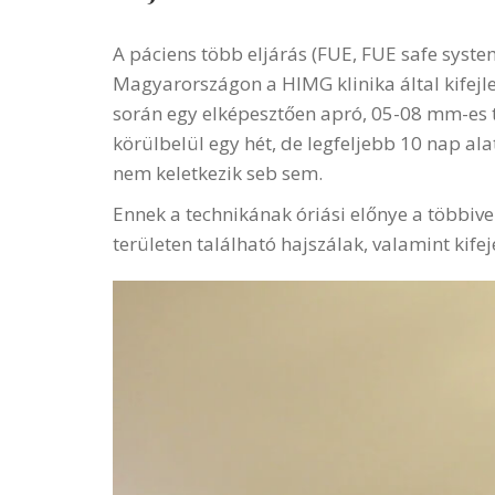
A páciens több eljárás (FUE, FUE safe syst
Magyarországon a HIMG klinika által kifejle
során egy elképesztően apró, 05-08 mm-es t
körülbelül egy hét, de legfeljebb 10 nap al
nem keletkezik seb sem.
Ennek a technikának óriási előnye a többiv
területen található hajszálak, valamint kife