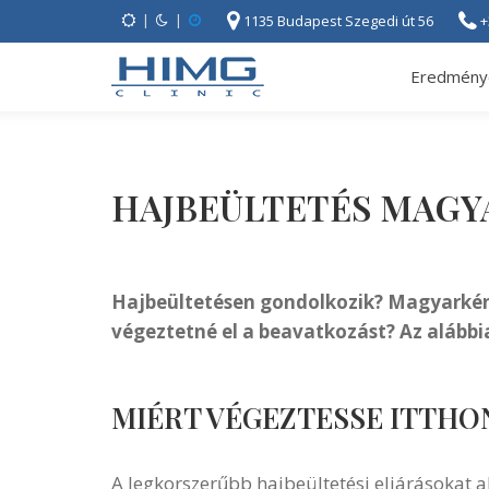
|
|
1135 Budapest Szegedi út 56
+
Eredmény
HAJBEÜLTETÉS MAG
Hajbeültetésen gondolkozik? Magyarként 
végeztetné el a beavatkozást? Az alább
MIÉRT VÉGEZTESSE ITTHO
A legkorszerűbb hajbeültetési eljárásokat 