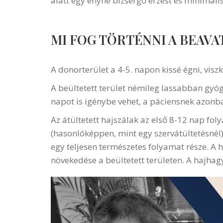
alatt egy enyhe bizsergő érzést és minimáli
MI FOG TÖRTÉNNI A BEAV
A donorterület a 4-5. napon kissé égni, viszk
A beültetett terület némileg lassabban gyóg
napot is igénybe vehet, a páciensnek azon
Az átültetett hajszálak az első 8-12 nap fol
(hasonlóképpen, mint egy szervátültetésnél
egy teljesen természetes folyamat része. A
növekedése a beültetett területen. A hajha