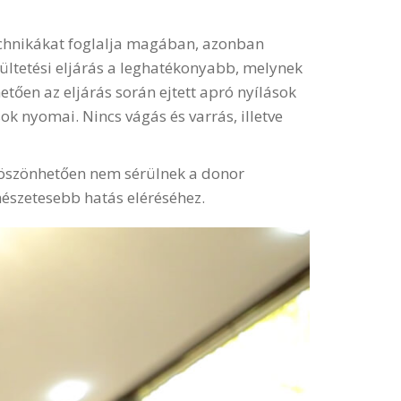
technikákat foglalja magában, azonban
eültetési eljárás a leghatékonyabb, melynek
ően az eljárás során ejtett apró nyílások
ok nyomai. Nincs vágás és varrás, illetve
 köszönhetően nem sérülnek a donor
rmészetesebb hatás eléréséhez.