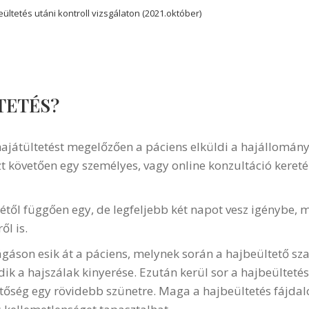
tetés utáni kontroll vizsgálaton (2021.október)
TETÉS?
hajátültetést megelőzően a páciens elküldi a hajállomány
zt követően egy személyes, vagy online konzultáció keret
gétől függően egy, de legfeljebb két napot vesz igénybe, 
l is.
áson esik át a páciens, melynek során a hajbeültető sza
k a hajszálak kinyerése. Ezután kerül sor a hajbeültetésr
hetőség egy rövidebb szünetre. Maga a hajbeültetés fájda