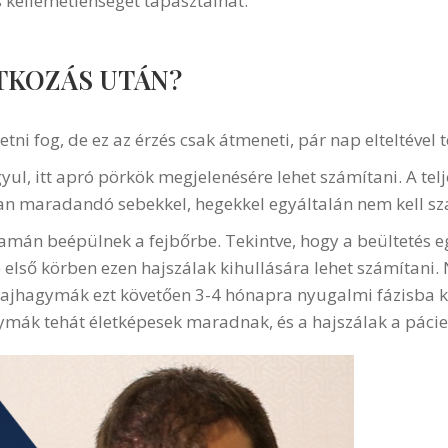
s kellemetlenséget tapasztalhat.
ATKOZÁS UTÁN?
etni fog, de ez az érzés csak átmeneti, pár nap elteltével 
yul, itt apró pörkök megjelenésére lehet számítani. A tel
ban maradandó sebekkel, hegekkel egyáltalán nem kell sz
yamán beépülnek a fejbőrbe. Tekintve, hogy a beültetés eg
) első körben ezen hajszálak kihullására lehet számítani
 hajhagymák ezt követően 3-4 hónapra nyugalmi fázisba 
gymák tehát életképesek maradnak, és a hajszálak a páci