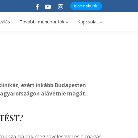
Írjon nekünk!
válás
További menüpontok »
Kapcsolat »
linikát, ezért inkább Budapesten
 Magyarországon alávetnie magát.
TÉST?
pontok számának megnövelésével és a magas