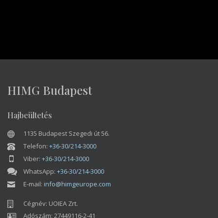
HIMG Budapest
Hajbeültetés
1135 Budapest Szegedi út 56.
Telefon:
+36-30/214-3000
Viber:
+36-30/214-3000
WhatsApp:
+36-30/214-3000
E-mail:
info@himgeurope.com
Cégnév: UOIEA Zrt.
Adószám: 27449116-2-41