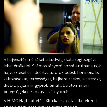
A hajvesztés mértékét a Ludwig skála segítségével
lehet értékelni. Számos tényező hozzájárulhat a nők
hajvesztéséhez, ideértve az öröklődést, hormonális
változásokat, terhességet, hajkezeléseket, a stresszt,
diétát, pajzsmirigyproblémákat, autoimmun
betegségeket és magas vérnyomást.
A HIMG Hajbeültetési Klinika csapata elkötelezett
abban, hogy hatékony és testre szabott