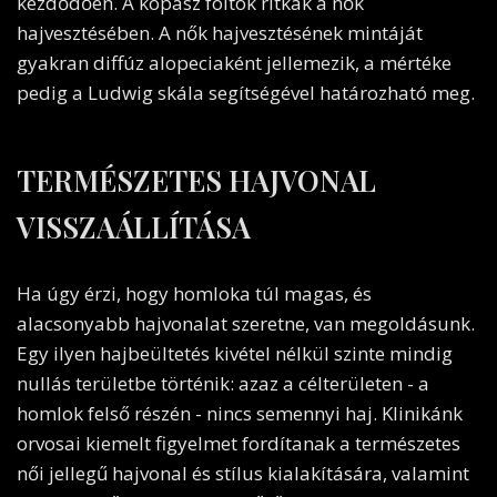
kezdődően. A kopasz foltok ritkák a nők
hajvesztésében. A nők hajvesztésének mintáját
gyakran diffúz alopeciaként jellemezik, a mértéke
pedig a Ludwig skála segítségével határozható meg.
TERMÉSZETES HAJVONAL
VISSZAÁLLÍTÁSA
Ha úgy érzi, hogy homloka túl magas, és
alacsonyabb hajvonalat szeretne, van megoldásunk.
Egy ilyen hajbeültetés kivétel nélkül szinte mindig
nullás területbe történik: azaz a célterületen - a
homlok felső részén - nincs semennyi haj. Klinikánk
orvosai kiemelt figyelmet fordítanak a természetes
női jellegű hajvonal és stílus kialakítására, valamint