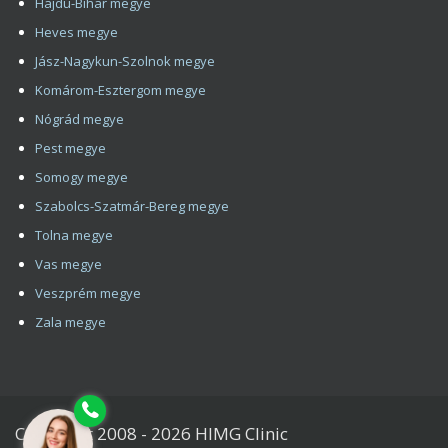
Hajdú-Bihar megye
Heves megye
Jász-Nagykun-Szolnok megye
Komárom-Esztergom megye
Nógrád megye
Pest megye
Somogy megye
Szabolcs-Szatmár-Bereg megye
Tolna megye
Vas megye
Veszprém megye
Zala megye
Tájékoztatjuk, hogy a honlap felhasználói élményének fokozása
érdekében sütiket alkalmazunk. A honlapunk használatával Ön a
Copyright 2008 - 2026 HIMG Clinic
tájékoztatásunkat tudomásul veszi.