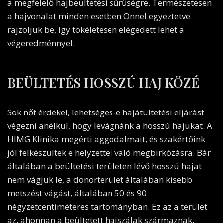
a megfelelő hajbeültetési sűrűségre. Természetesen
a hajvonalat minden esetben Önnel egyeztetve
rajzoljuk be, így tökéletesen elégedett lehet a
végeredménnyel.
BEÜLTETÉS HOSSZÚ HAJ KÖZÉ
Sok nőt érdekel, lehetséges-e hajátültetési eljárást
végezni anélkül, hogy levágnánk a hosszú hajukat. A
HIMG Klinika megérti aggodalmait, és szakértőink
jól felkészültek e helyzettel való megbirkózásra. Bár
általában a beültetési területen lévő hosszú hajat
nem vágjuk le, a donorterület általában kisebb
metszést vágást, általában 50 és 90
négyzetcentiméteres tartományban. Ez az a terület
az, ahonnan a beültetett hajszálak származnak.