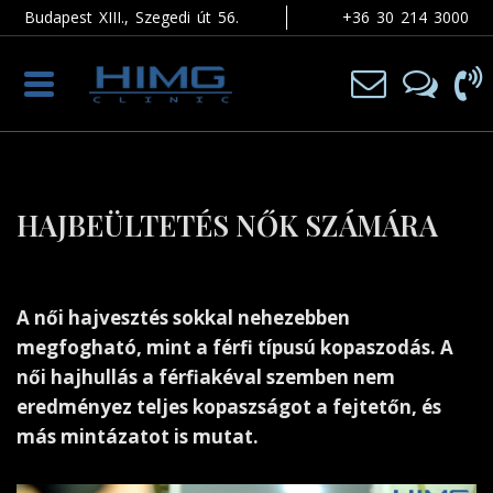
Budapest XIII., Szegedi út 56.
+36 30 214 3000
Toggle
navigation
HAJBEÜLTETÉS NŐK SZÁMÁRA
A női hajvesztés sokkal nehezebben
megfogható, mint a férfi típusú kopaszodás. A
női hajhullás a férfiakéval szemben nem
eredményez teljes kopaszságot a fejtetőn, és
más mintázatot is mutat.