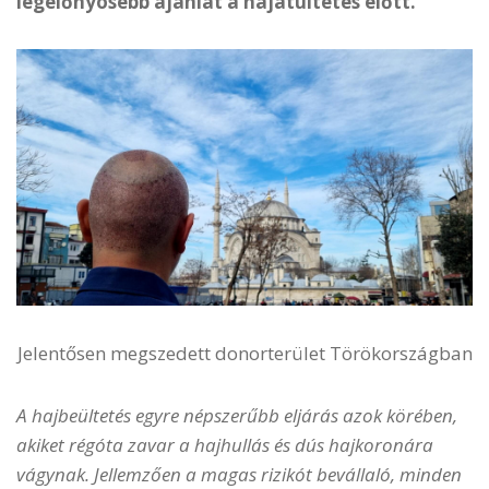
legelőnyösebb ajánlat a hajátültetés előtt.
Jelentősen megszedett donorterület Törökországban
A hajbeültetés egyre népszerűbb eljárás azok körében,
akiket régóta zavar a hajhullás és dús hajkoronára
vágynak. Jellemzően a magas rizikót bevállaló, minden