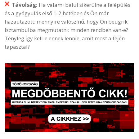
Távolság:
Ha valami balul sikerülne a felépülés
és a gyógyulás első 1-2 hetében és Ön már
hazautazott; mennyire valószínű, hogy Ön beugrik
Isztambulba megmutatni: minden rendben van-e?
Tényleg így kell-e ennek lennie, amit most a fején
tapasztal?