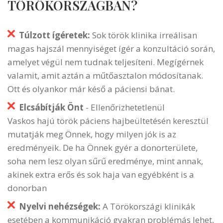
TÖRÖKORSZÁGBAN?
Túlzott ígéretek:
Sok török klinika irreálisan
magas hajszál mennyiséget ígér a konzultáció során,
amelyet végül nem tudnak teljesíteni. Megígérnek
valamit, amit aztán a műtőasztalon módosítanak.
Ott és olyankor már késő a páciensi bánat.
Elcsábítják Önt
- Ellenőrizhetetlenül
Vaskos hajú török páciens hajbeültetésén keresztül
mutatják meg Önnek, hogy milyen jók is az
eredményeik. De ha Önnek gyér a donorterülete,
soha nem lesz olyan sűrű eredménye, mint annak,
akinek extra erős és sok haja van egyébként is a
donorban
Nyelvi nehézségek:
A Törökországi klinikák
esetében a kommunikáció gyakran problémás lehet,