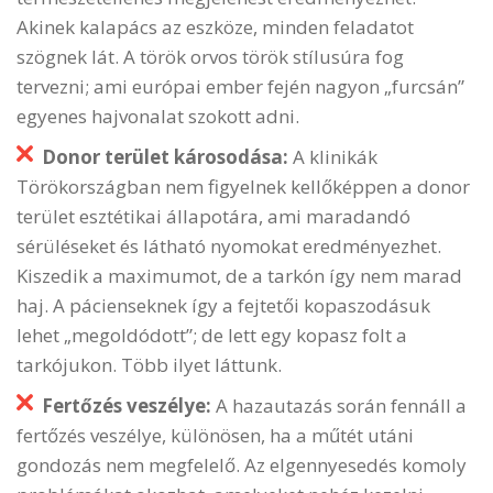
Akinek kalapács az eszköze, minden feladatot
szögnek lát. A török orvos török stílusúra fog
tervezni; ami európai ember fején nagyon „furcsán”
egyenes hajvonalat szokott adni.
Donor terület károsodása:
A klinikák
Törökországban nem figyelnek kellőképpen a donor
terület esztétikai állapotára, ami maradandó
sérüléseket és látható nyomokat eredményezhet.
Kiszedik a maximumot, de a tarkón így nem marad
haj. A pácienseknek így a fejtetői kopaszodásuk
lehet „megoldódott”; de lett egy kopasz folt a
tarkójukon. Több ilyet láttunk.
Fertőzés veszélye:
A hazautazás során fennáll a
fertőzés veszélye, különösen, ha a műtét utáni
gondozás nem megfelelő. Az elgennyesedés komoly