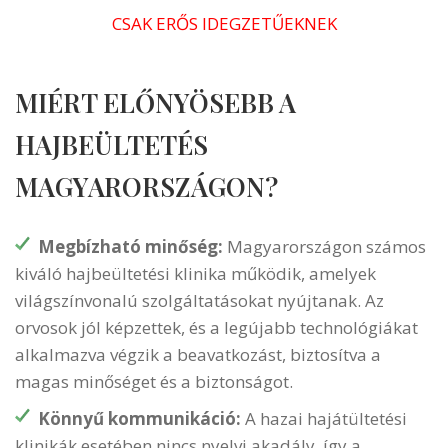
CSAK ERŐS IDEGZETŰEKNEK
MIÉRT ELŐNYÖSEBB A
HAJBEÜLTETÉS
MAGYARORSZÁGON?
Megbízható minőség:
Magyarországon számos
kiváló hajbeültetési klinika működik, amelyek
világszínvonalú szolgáltatásokat nyújtanak. Az
orvosok jól képzettek, és a legújabb technológiákat
alkalmazva végzik a beavatkozást, biztosítva a
magas minőséget és a biztonságot.
Könnyű kommunikáció:
A hazai hajátültetési
klinikák esetében nincs nyelvi akadály, így a