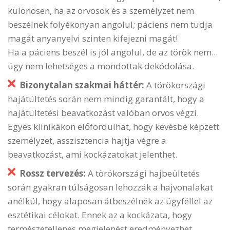
különösen, ha az orvosok és a személyzet nem
beszélnek folyékonyan angolul; páciens nem tudja
magát anyanyelvi szinten kifejezni magát!
Ha a páciens beszél is jól angolul, de az török nem...
úgy nem lehetséges a mondottak dekódolása.
Bizonytalan szakmai háttér:
A törökországi
hajátültetés során nem mindig garantált, hogy a
hajátültetési beavatkozást valóban orvos végzi.
Egyes klinikákon előfordulhat, hogy kevésbé képzett
személyzet, asszisztencia hajtja végre a
beavatkozást, ami kockázatokat jelenthet.
Rossz tervezés:
A törökországi hajbeültetés
során gyakran túlságosan lehozzák a hajvonalakat
anélkül, hogy alaposan átbeszélnék az ügyféllel az
esztétikai célokat. Ennek az a kockázata, hogy
természetellenes megjelenést eredményezhet.