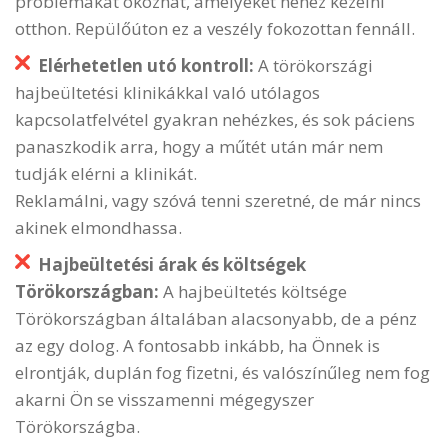
problémákat okozhat, amelyeket nehéz kezelni
otthon. Repülőúton ez a veszély fokozottan fennáll.
Elérhetetlen utó kontroll:
A törökországi
hajbeültetési klinikákkal való utólagos
kapcsolatfelvétel gyakran nehézkes, és sok páciens
panaszkodik arra, hogy a műtét után már nem
tudják elérni a klinikát.
Reklamálni, vagy szóvá tenni szeretné, de már nincs
akinek elmondhassa.
Hajbeültetési árak és költségek
Törökországban:
A hajbeültetés költsége
Törökországban általában alacsonyabb, de a pénz
az egy dolog. A fontosabb inkább, ha Önnek is
elrontják, duplán fog fizetni, és valószínűleg nem fog
akarni Ön se visszamenni mégegyszer
Törökországba.