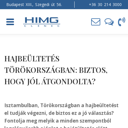
Budapest XIII., Szegedi út 56.
+36 30 214 3000
Toggle
navigation
HAJBEÜLTETÉS
TÖRÖKORSZÁGBAN: BIZTOS,
HOGY JÓL ÁTGONDOLTA?
Isztambulban, Törökországban a hajbeültetést
el tudják végezni, de biztos ez a jó választás?
Fontolja meg melyik a minden szempontból