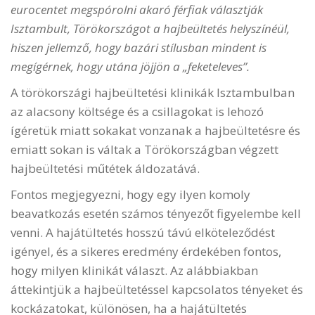
eurocentet megspórolni akaró férfiak választják
Isztambult, Törökországot a hajbeültetés helyszínéül,
hiszen jellemző, hogy bazári stílusban mindent is
megígérnek, hogy utána jöjjön a „feketeleves”.
A törökországi hajbeültetési klinikák Isztambulban
az alacsony költsége és a csillagokat is lehozó
ígéretük miatt sokakat vonzanak a hajbeültetésre és
emiatt sokan is váltak a Törökországban végzett
hajbeültetési műtétek áldozatává.
Fontos megjegyezni, hogy egy ilyen komoly
beavatkozás esetén számos tényezőt figyelembe kell
venni. A hajátültetés hosszú távú elköteleződést
igényel, és a sikeres eredmény érdekében fontos,
hogy milyen klinikát választ. Az alábbiakban
áttekintjük a hajbeültetéssel kapcsolatos tényeket és
kockázatokat, különösen, ha a hajátültetés