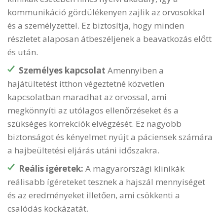
kommunikáció gördülékenyen zajlik az orvosokkal
és a személyzettel. Ez biztosítja, hogy minden
részletet alaposan átbeszéljenek a beavatkozás előtt
és után.
Személyes kapcsolat
Amennyiben a
hajátültetést itthon végeztetné közvetlen
kapcsolatban maradhat az orvossal, ami
megkönnyíti az utólagos ellenőrzéseket és a
szükséges korrekciók elvégzését. Ez nagyobb
biztonságot és kényelmet nyújt a páciensek számára
a hajbeültetési eljárás utáni időszakra.
Reális ígéretek:
A magyarországi klinikák
reálisabb ígéreteket tesznek a hajszál mennyiséget
és az eredményeket illetően, ami csökkenti a
csalódás kockázatát.