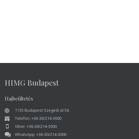
Szabályzata
és az
Általános Szerződési Feltételek
érvényesek.
HIMG Budapest
Hajbeültetés
1135 Budapest Szegedi út 56.
Telefon:
+36-30/214-3000
Viber:
+36-30/214-3000
WhatsApp:
+36-30/214-3000