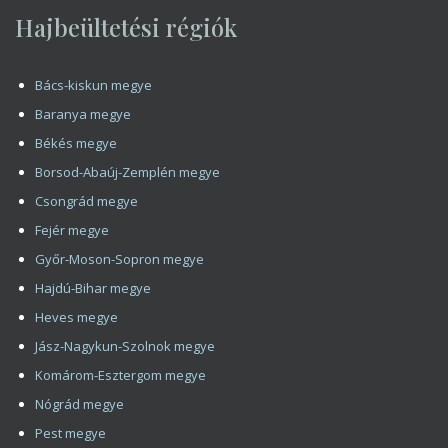
Hajbeültetési régiók
Bács-kiskun megye
Baranya megye
Békés megye
Borsod-Abaúj-Zemplén megye
Csongrád megye
Fejér megye
Győr-Moson-Sopron megye
Hajdú-Bihar megye
Heves megye
Jász-Nagykun-Szolnok megye
Komárom-Esztergom megye
Nógrád megye
Pest megye