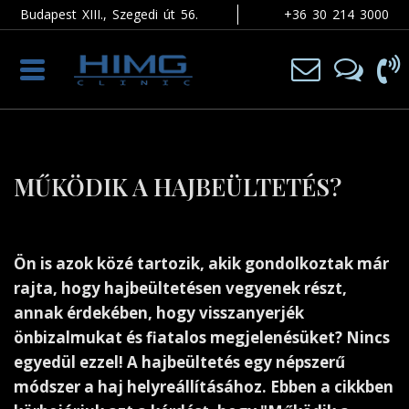
Budapest XIII., Szegedi út 56.
+36 30 214 3000
Toggle
navigation
MŰKÖDIK A HAJBEÜLTETÉS?
Ön is azok közé tartozik, akik gondolkoztak már
rajta, hogy hajbeültetésen vegyenek részt,
annak érdekében, hogy visszanyerjék
önbizalmukat és fiatalos megjelenésüket? Nincs
egyedül ezzel! A hajbeültetés egy népszerű
módszer a haj helyreállításához. Ebben a cikkben