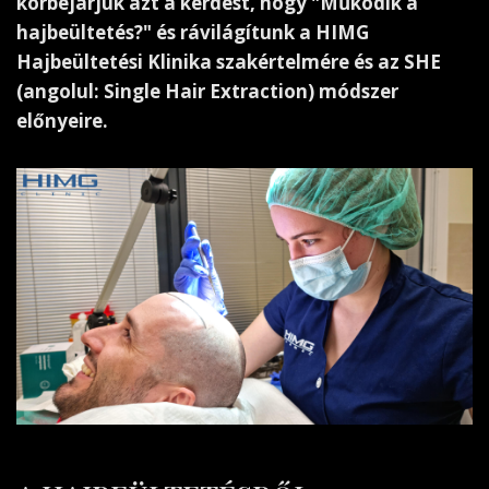
körbejárjuk azt a kérdést, hogy "Működik a
hajbeültetés?" és rávilágítunk a HIMG
Hajbeültetési Klinika szakértelmére és az SHE
(angolul: Single Hair Extraction) módszer
előnyeire.