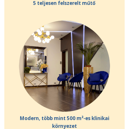
5 teljesen felszerelt műtő
Modern, több mint 500 m²-es klinikai
környezet