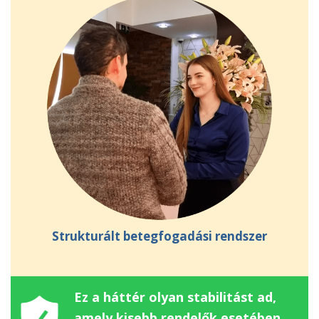
Strukturált betegfogadási rendszer
Ez a háttér olyan stabilitást ad,
amely kisebb rendelők esetében