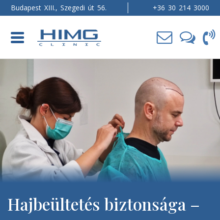
Budapest XIII., Szegedi út 56.
+36 30 214 3000
Toggle
navigation
Hajbeültetés biztonsága –