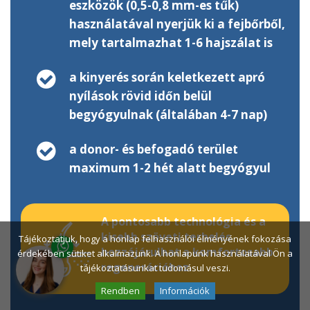
eszközök (0,5-0,8 mm-es tűk)
használatával nyerjük ki a fejbőrből,
mely tartalmazhat 1-6 hajszálat is
a kinyerés során keletkezett apró
nyílások rövid időn belül
begyógyulnak (általában 4-7 nap)
a donor- és befogadó terület
maximum 1-2 hét alatt begyógyul
A pontosabb technológia és a
kisebb szöveti terhelés
Tájékoztatjuk, hogy a honlap felhasználói élményének fokozása
hozzájárulhat a komfortosabb
érdekében sütiket alkalmazunk. A honlapunk használatával Ön a
regenerációhoz.
tájékoztatásunkat tudomásul veszi.
Rendben
Információk