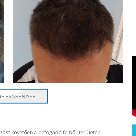
E ERGEBNISSE
ozást követően a befogadó fejbőr területén