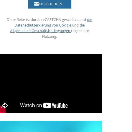
ABSCHICKEN
Diese Seite ist durch reCAPTCHA geschützt, und
die
Datenschutzerklärung von Google
und
die
Allgemeinen Geschäftsbedingungen
regeln ihre
Nutzung.