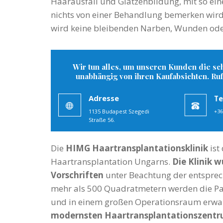
Haarausfall und Glatzenbildung, mit so ein
nichts von einer Behandlung bemerken wird. 
wird keine bleibenden Narben, Wunden ode
Wir tun alles, um unseren Kunden die sch
unabhängig von ihren Kaufabsichten. Ruf
Adresse
Te
1135 Budapest Szegedi
+36
Straße 56.
Die
HIMG Haartransplantationsklinik
ist
Haartransplantation Ungarns.
Die Klinik 
Vorschriften
unter Beachtung der entsprec
mehr als 500 Quadratmetern werden die Pa
und in einem großen Operationsraum erwa
modernsten Haartransplantationszentr