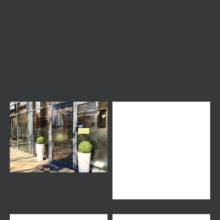
Haarimplantation
Haarimplantation für Männer
Haartransplantation Video
Haartransplantation beratung
Weitere Beiträge
Karrier
Regionen für Haartransplantationen
Komitat Bács-kiskun
Komitat Baranya
Komitat Békés