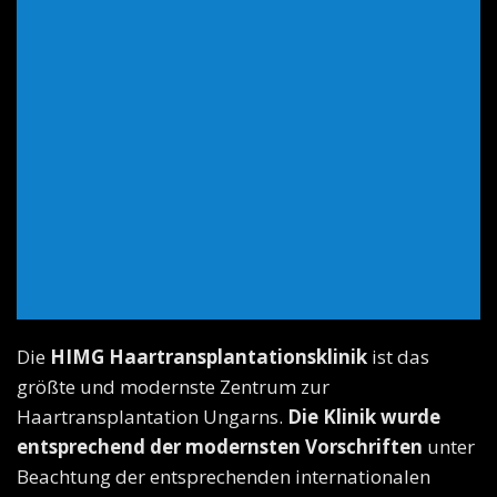
Bedienung von hoher Qualität zu sichern, unabhängig
von ihren Kaufabsichten. Rufen Sie an oder schreiben
Sie uns eine E-Mail an.
Adresse
1135 Budapest Szegedi Straße 56.
Telefonnummer
+36-30/495-4834
E-mail
info@himgeurope.com
Die
HIMG Haartransplantationsklinik
ist das
größte und modernste Zentrum zur
Haartransplantation Ungarns.
Die Klinik wurde
entsprechend der modernsten Vorschriften
unter
Beachtung der entsprechenden internationalen