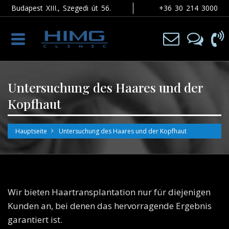
Budapest XIII., Szegedi út 56.
+36 30 214 3000
Toggle
navigation
Untersuchung des Haares und der
Kopfhaut
Hauptseite
Untersuchung des Haares und der Kopfhaut
Wir bieten Haartransplantation nur für diejenigen
Kunden an, bei denen das hervorragende Ergebnis
garantiert ist.