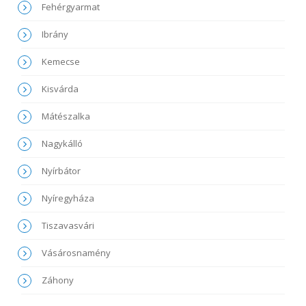
Fehérgyarmat
Ibrány
Kemecse
Kisvárda
Mátészalka
Nagykálló
Nyírbátor
Nyíregyháza
Tiszavasvári
Vásárosnamény
Záhony