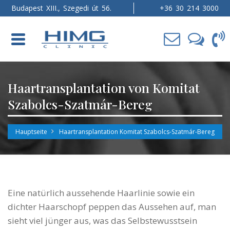
Budapest XIII., Szegedi út 56.
+36 30 214 3000
Toggle
navigation
Haartransplantation von Komitat
Szabolcs-Szatmár-Bereg
Hauptseite
Haartransplantation Komitat Szabolcs-Szatmár-Bereg
Eine natürlich aussehende Haarlinie sowie ein
dichter Haarschopf peppen das Aussehen auf, man
sieht viel jünger aus, was das Selbstewusstsein