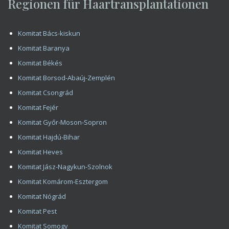
Regionen für Haartransplantationen
Komitat Bács-kiskun
Komitat Baranya
Komitat Békés
Komitat Borsod-Abaúj-Zemplén
Komitat Csongrád
Komitat Fejér
Komitat Győr-Moson-Sopron
Komitat Hajdú-Bihar
Komitat Heves
Komitat Jász-Nagykun-Szolnok
Komitat Komárom-Esztergom
Komitat Nógrád
Komitat Pest
Komitat Somogy